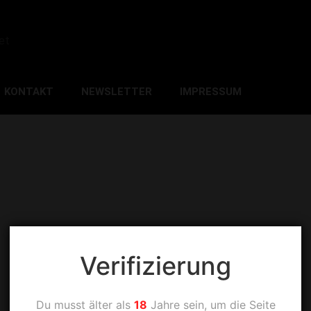
et
KONTAKT
NEWSLETTER
IMPRESSUM
Verifizierung
Du musst älter als
18
Jahre sein, um die Seite