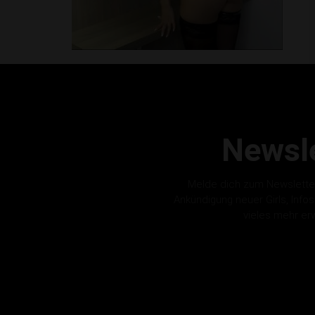
Newsle
Melde dich zum Newslette
Ankündigung neuer Girls, Info
vieles mehr er