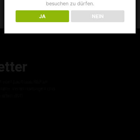
besuchen zu dürfen.
JA
NEIN
tter
r vom Laufhaus B68 an.
s über Veranstaltungen und
warten dich.