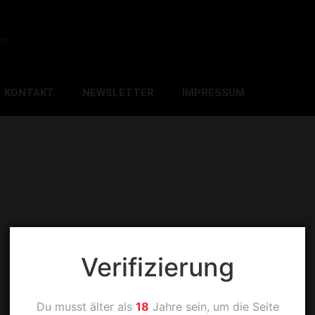
et
KONTAKT
NEWSLETTER
IMPRESSUM
Verifizierung
Du musst älter als
18
Jahre sein, um die Seite