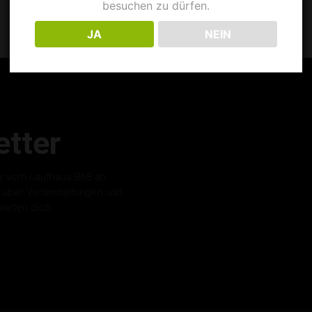
besuchen zu dürfen.
JA
NEIN
tter
r vom Laufhaus B68 an.
s über Veranstaltungen und
warten dich.