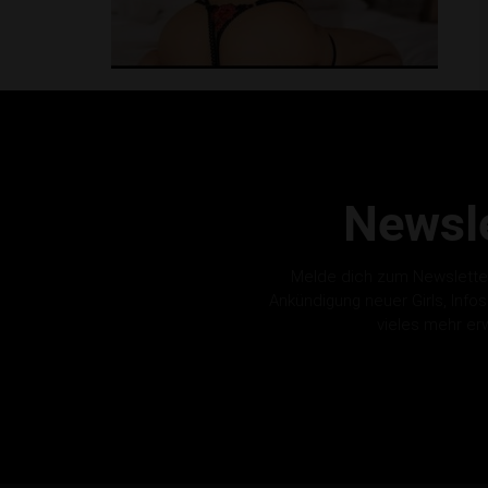
Newsle
Melde dich zum Newslette
Ankündigung neuer Girls, Info
vieles mehr er