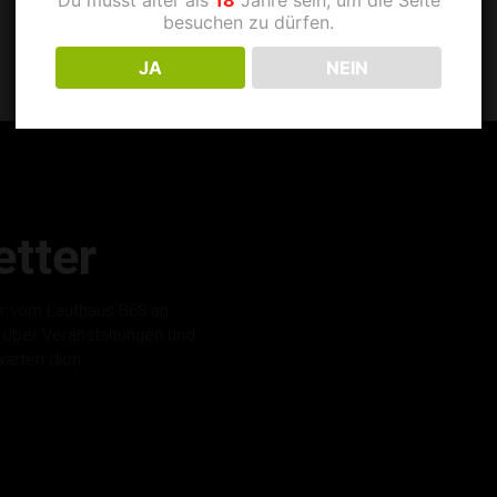
besuchen zu dürfen.
JA
NEIN
tter
r vom Laufhaus B68 an.
s über Veranstaltungen und
warten dich.