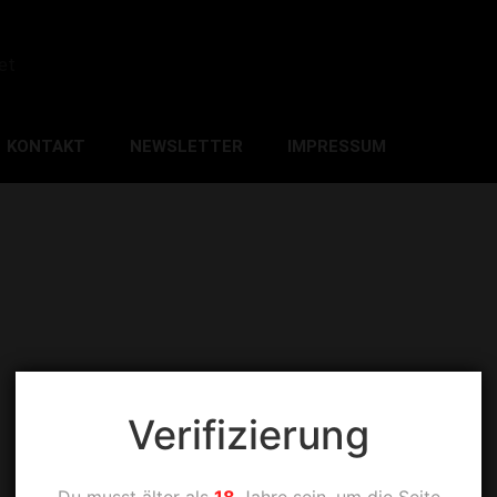
et
KONTAKT
NEWSLETTER
IMPRESSUM
Verifizierung
Du musst älter als
18
Jahre sein, um die Seite