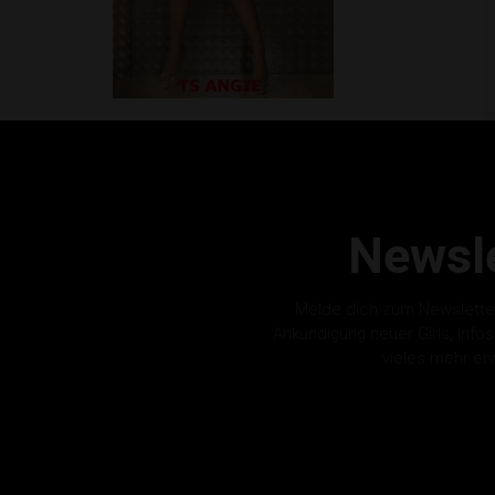
Newsle
Melde dich zum Newslette
Ankündigung neuer Girls, Info
vieles mehr er