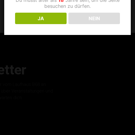
besuchen zu dürfen.
JA
NEIN
tter
r vom Laufhaus B68 an.
s über Veranstaltungen und
warten dich.