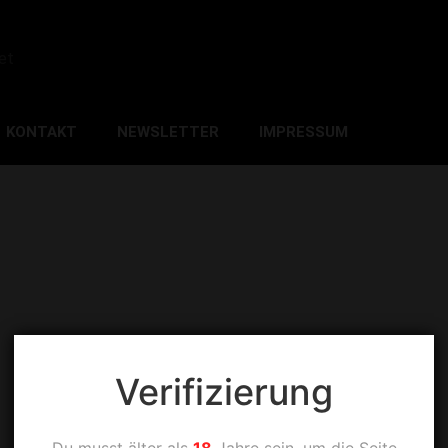
et
KONTAKT
NEWSLETTER
IMPRESSUM
Verifizierung
Du musst älter als
18
Jahre sein, um die Seite