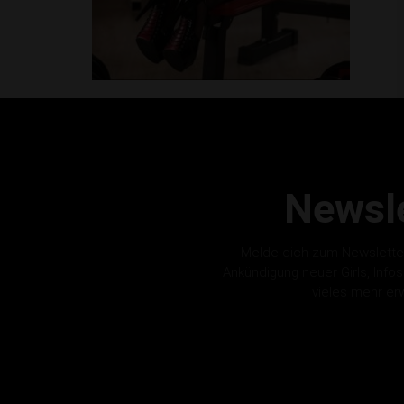
Newsle
Melde dich zum Newslette
Ankündigung neuer Girls, Info
vieles mehr er