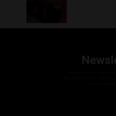
Newsle
Melde dich zum Newslette
Ankündigung neuer Girls, Info
vieles mehr er