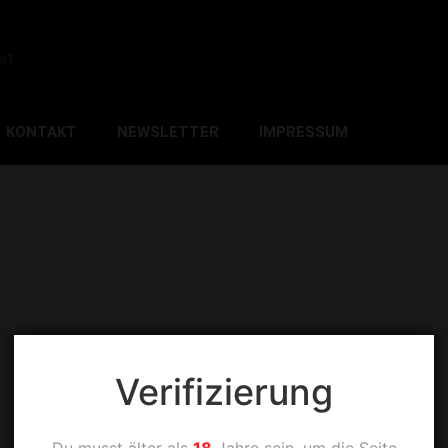
et
KONTAKT
NEWSLETTER
IMPRESSUM
Verifizierung
Du musst älter als
18
Jahre sein, um die Seite