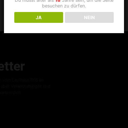
besuchen zu dürfen.
JA
NEIN
tter
r vom Laufhaus B68 an.
s über Veranstaltungen und
warten dich.