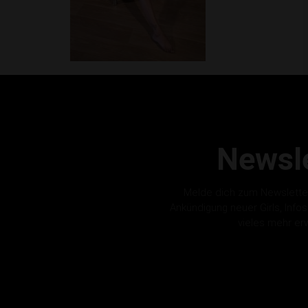
Newsle
Melde dich zum Newslette
Ankündigung neuer Girls, Info
vieles mehr er