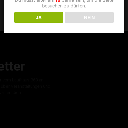
besuchen zu dürfen.
JA
NEIN
tter
r vom Laufhaus B68 an.
s über Veranstaltungen und
warten dich.