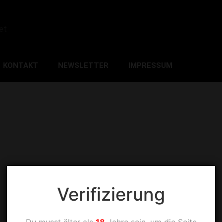
et
KONTAKT
NEWSLETTER
IMPRESSUM
Verifizierung
Du musst älter als
18
Jahre sein, um die Seite