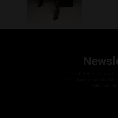
Newsle
Melde dich zum Newslette
Ankündigung neuer Girls, Info
vieles mehr er