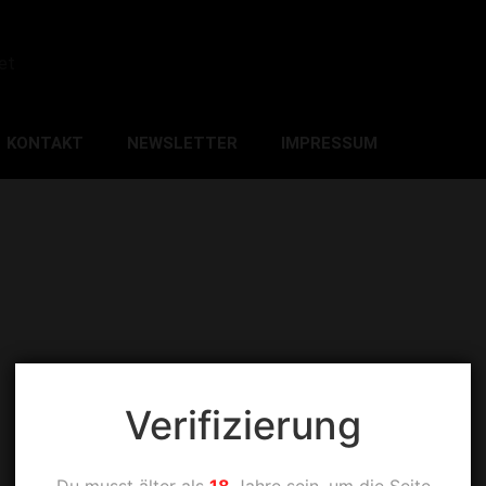
et
KONTAKT
NEWSLETTER
IMPRESSUM
Verifizierung
Du musst älter als
18
Jahre sein, um die Seite