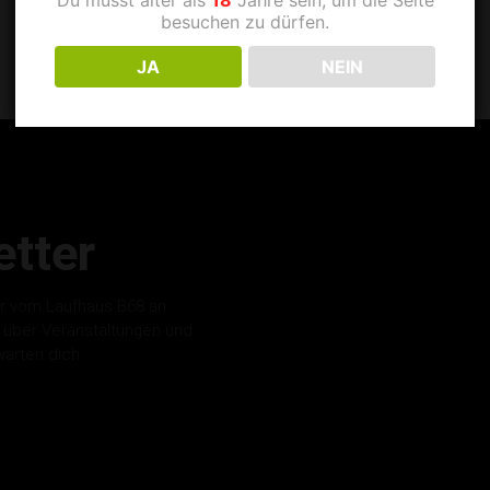
besuchen zu dürfen.
JA
NEIN
tter
r vom Laufhaus B68 an.
s über Veranstaltungen und
warten dich.