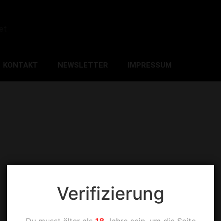
et
KONTAKT
NEWSLETTER
IMPRESSUM
Verifizierung
Du musst älter als
18
Jahre sein, um die Seite