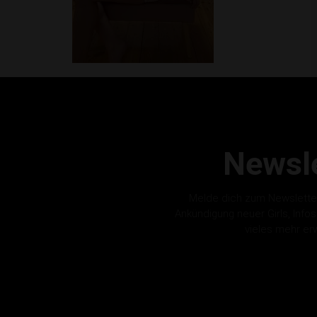
Newsle
Melde dich zum Newslette
Ankündigung neuer Girls, Info
vieles mehr er