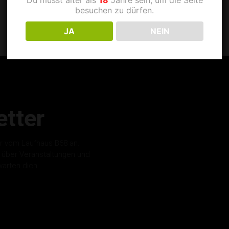
besuchen zu dürfen.
JA
NEIN
tter
r vom Laufhaus B68 an.
s über Veranstaltungen und
warten dich.