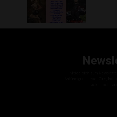
Newsle
Melde dich zum Newslette
Ankündigung neuer Girls, Info
vieles mehr er