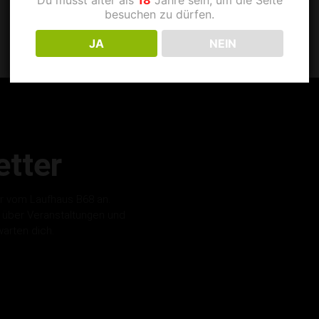
besuchen zu dürfen.
JA
NEIN
tter
r vom Laufhaus B68 an.
s über Veranstaltungen und
warten dich.