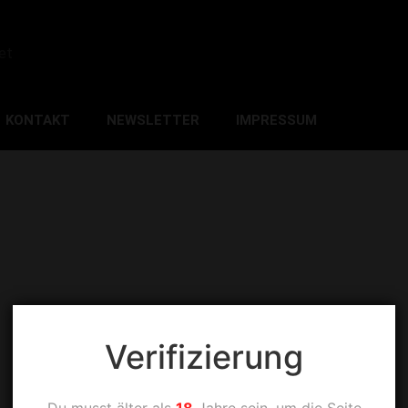
et
KONTAKT
NEWSLETTER
IMPRESSUM
Verifizierung
Du musst älter als
18
Jahre sein, um die Seite