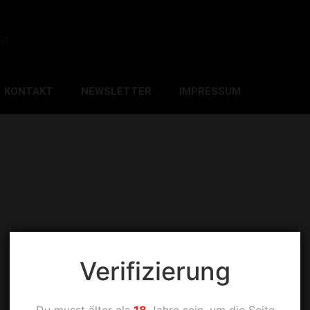
et
KONTAKT
NEWSLETTER
IMPRESSUM
Verifizierung
Du musst älter als
18
Jahre sein, um die Seite