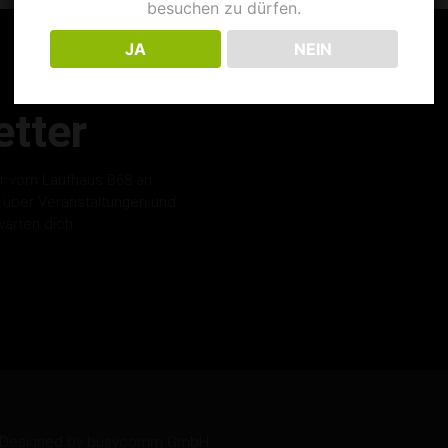
besuchen zu dürfen.
JA
NEIN
tter
r vom Laufhaus B68 an.
s über Veranstaltungen und
warten dich.
ed. Designed by busycomm GmbH