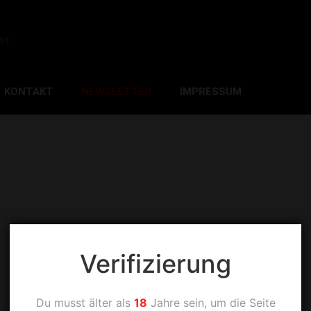
et
KONTAKT
NEWSLETTER
IMPRESSUM
Verifizierung
Du musst älter als
18
Jahre sein, um die Seite