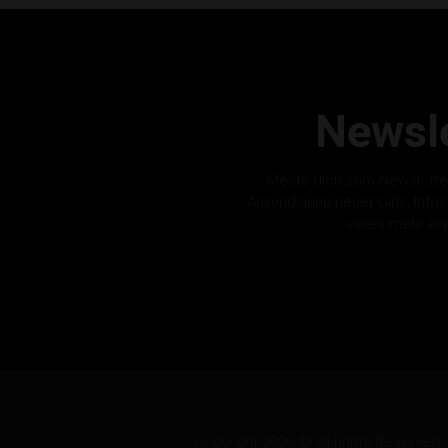
Newsle
Melde dich zum Newslette
Ankündigung neuer Girls, Info
vieles mehr er
Copyright 2026 © All rights Reserv