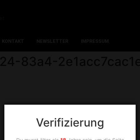
et
KONTAKT
NEWSLETTER
IMPRESSUM
624-83a4-2e1acc7cac1
Verifizierung
Du musst älter als
18
Jahre sein, um die Seite