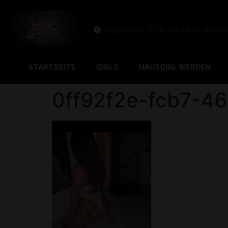
Täglich von 10:00 bis 24:00 geöffn
STARTSEITE
GIRLS
HAUSGIRL WERDEN
0ff92f2e-fcb7-4