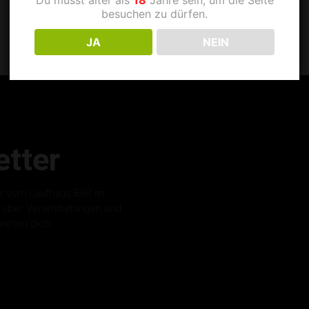
besuchen zu dürfen.
JA
NEIN
tter
r vom Laufhaus B68 an.
s über Veranstaltungen und
warten dich.