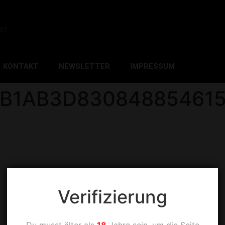
et
KONTAKT
NEWSLETTER
IMPRESSUM
FB1AB3D83084885461
Verifizierung
Du musst älter als
18
Jahre sein, um die Seite