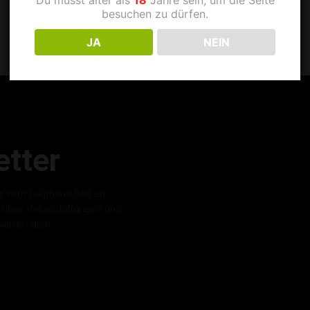
besuchen zu dürfen.
JA
NEIN
tter
r vom Laufhaus B68 an.
s über Veranstaltungen und
warten dich.