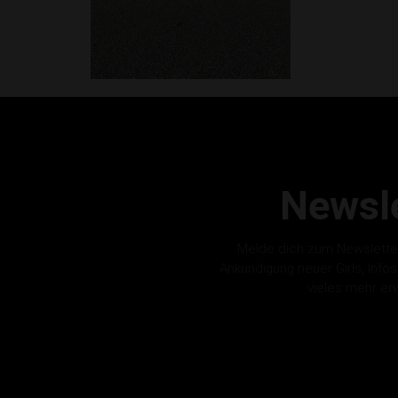
Newsle
Melde dich zum Newslette
Ankündigung neuer Girls, Info
vieles mehr er