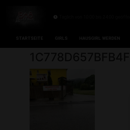
Täglich von 10:00 bis 24:00 geöffn
STARTSEITE
GIRLS
HAUSGIRL WERDEN
1C778D657BFB4