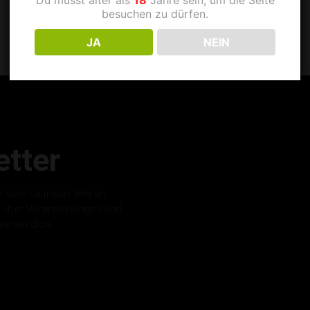
besuchen zu dürfen.
JA
NEIN
tter
r vom Laufhaus B68 an.
s über Veranstaltungen und
warten dich.