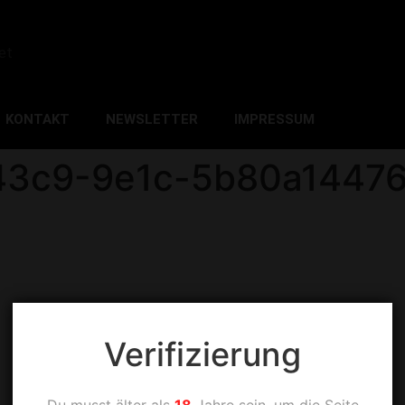
et
KONTAKT
NEWSLETTER
IMPRESSUM
43c9-9e1c-5b80a1447
Verifizierung
Du musst älter als
18
Jahre sein, um die Seite