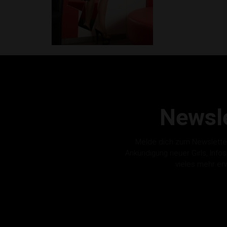
Newsle
Melde dich zum Newslette
Ankündigung neuer Girls, Info
vieles mehr er