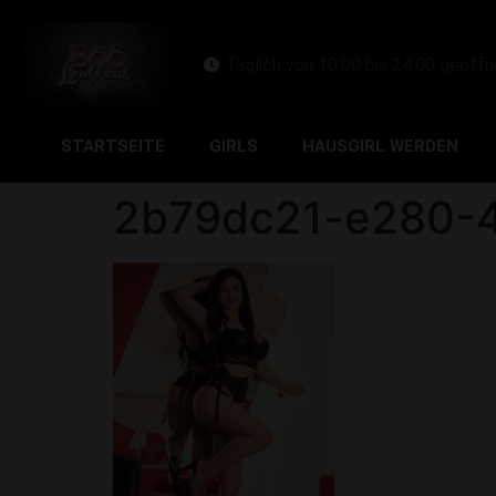
Täglich von 10:00 bis 24:00 geöffn
STARTSEITE
GIRLS
HAUSGIRL WERDEN
2b79dc21-e280-