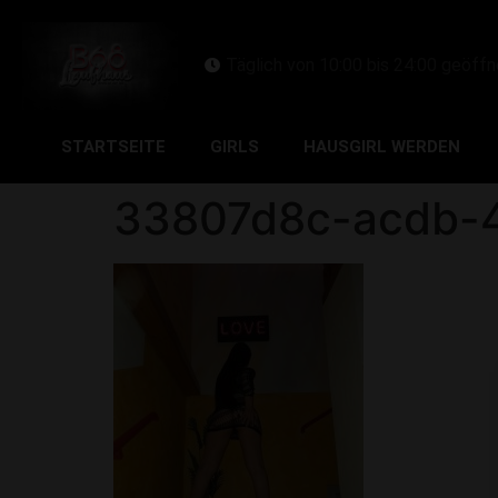
Täglich von 10:00 bis 24:00 geöffn
STARTSEITE
GIRLS
HAUSGIRL WERDEN
33807d8c-acdb-