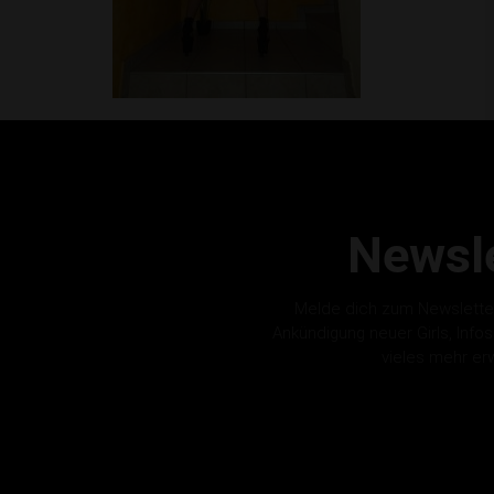
Newsle
Melde dich zum Newslette
Ankündigung neuer Girls, Info
vieles mehr er