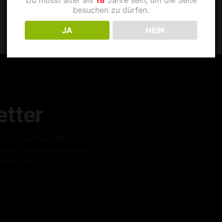
besuchen zu dürfen.
JA
NEIN
tter
r vom Laufhaus B68 an.
s über Veranstaltungen und
warten dich.