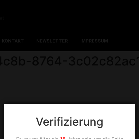
et
KONTAKT
NEWSLETTER
IMPRESSUM
4c8b-8764-3c02c82ac
Verifizierung
Du musst älter als
18
Jahre sein, um die Seite