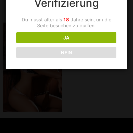
Verifizierung
cca3e45042a0
Du musst älter als
18
Jahre sein, um die
Seite besuchen zu dürfen.
JA
NEIN