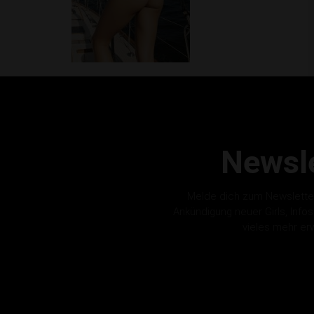
Newsle
Melde dich zum Newslette
Ankündigung neuer Girls, Info
vieles mehr er