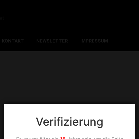
et
KONTAKT
NEWSLETTER
IMPRESSUM
Verifizierung
Du musst älter als
18
Jahre sein, um die Seite