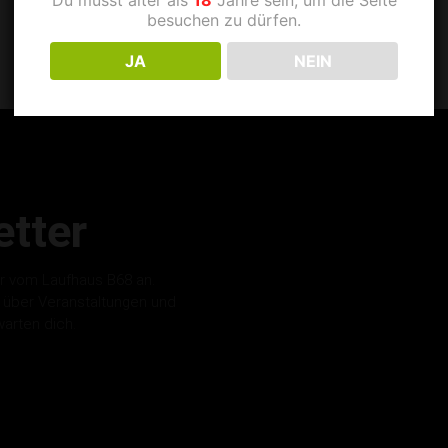
besuchen zu dürfen.
JA
NEIN
tter
r vom Laufhaus B68 an.
s über Veranstaltungen und
warten dich.