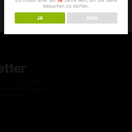
besuchen zu dürfen.
JA
NEIN
tter
r vom Laufhaus B68 an.
s über Veranstaltungen und
warten dich.