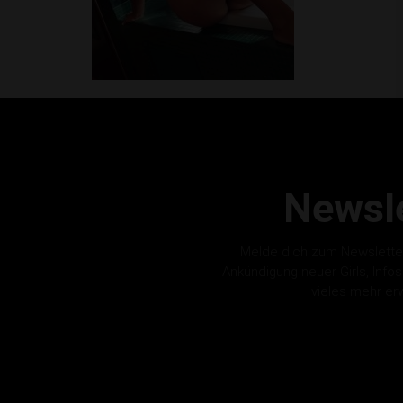
Newsle
Melde dich zum Newslette
Ankündigung neuer Girls, Info
vieles mehr er