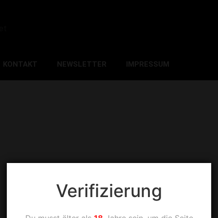
et
KONTAKT
NEWSLETTER
IMPRESSUM
Verifizierung
Du musst älter als
18
Jahre sein, um die Seite