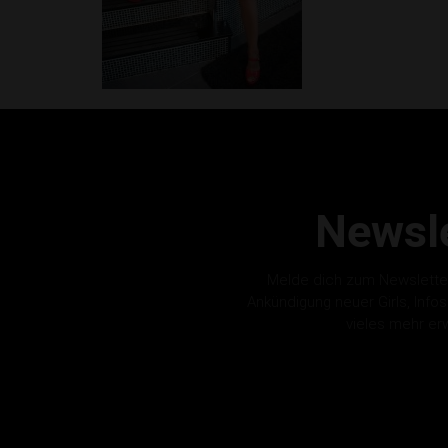
Newsle
Melde dich zum Newslette
Ankündigung neuer Girls, Info
vieles mehr er