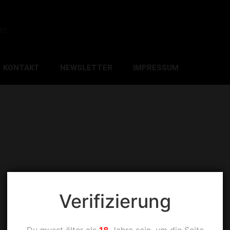
et
KONTAKT
NEWSLETTER
IMPRESSUM
Verifizierung
Du musst älter als
18
Jahre sein, um die Seite