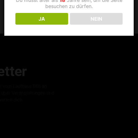
besuchen zu dürfen.
JA
NEIN
tter
r vom Laufhaus B68 an.
s über Veranstaltungen und
warten dich.