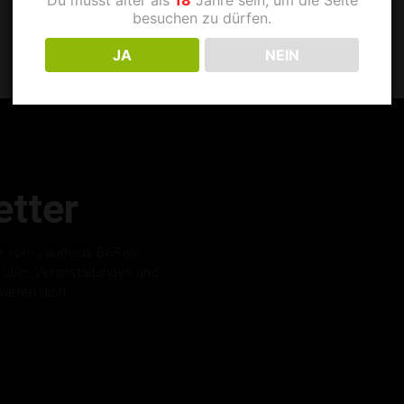
besuchen zu dürfen.
JA
NEIN
tter
r vom Laufhaus B68 an.
s über Veranstaltungen und
warten dich.