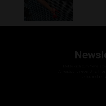
Newsle
Melde dich zum Newslette
Ankündigung neuer Girls, Info
vieles mehr er