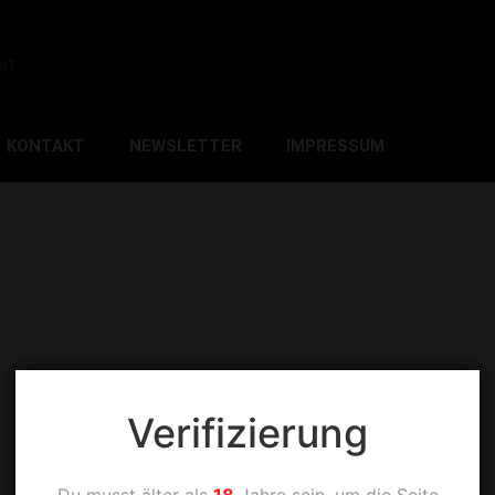
et
KONTAKT
NEWSLETTER
IMPRESSUM
Verifizierung
Du musst älter als
18
Jahre sein, um die Seite