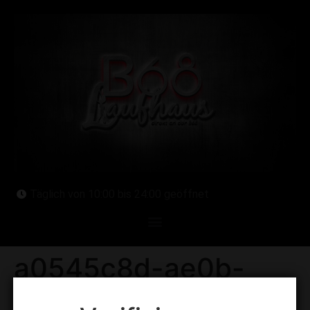
Täglich von 10:00 bis 24:00 geöffnet
a0545c8d-ae0b-
418f-bdbf-