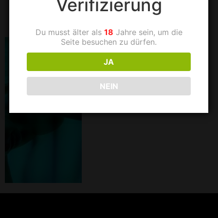
Verifizierung
739fdbdf803a
Du musst älter als
18
Jahre sein, um die
Seite besuchen zu dürfen.
JA
NEIN