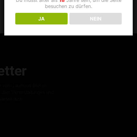
besuchen zu dürfen.
JA
NEIN
tter
r vom Laufhaus B68 an.
s über Veranstaltungen und
warten dich.