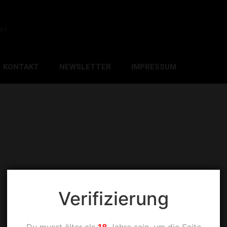
et
KONTAKT
NEWSLETTER
IMPRESSUM
Verifizierung
Du musst älter als
18
Jahre sein, um die Seite