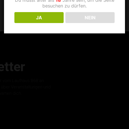
besuchen zu dürfen.
JA
NEIN
tter
r vom Laufhaus B68 an.
s über Veranstaltungen und
warten dich.