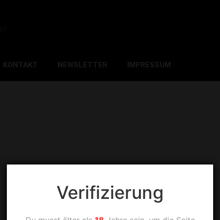
et
KONTAKT
NEWSLETTER
IMPRESSUM
Verifizierung
Du musst älter als
18
Jahre sein, um die Seite