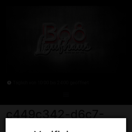
Täglich von 10:00 bis 24:00 geöffnet
c449c342-d6c7-
4d76-a438-