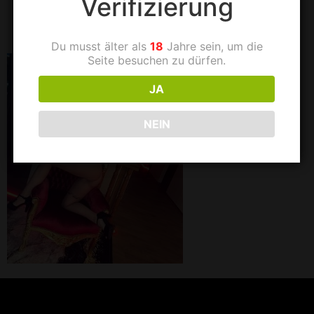
Verifizierung
8e4b19f0b8f9
Du musst älter als
18
Jahre sein, um die
Seite besuchen zu dürfen.
JA
NEIN