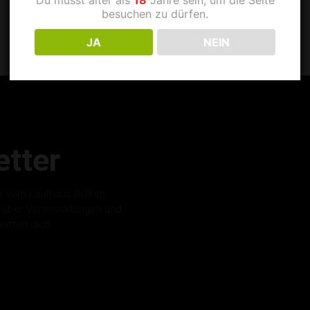
besuchen zu dürfen.
JA
NEIN
tter
r vom Laufhaus B68 an.
s über Veranstaltungen und
warten dich.