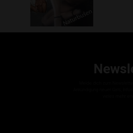
Newsle
Melde dich zum Newslette
Ankündigung neuer Girls, Info
vieles mehr er