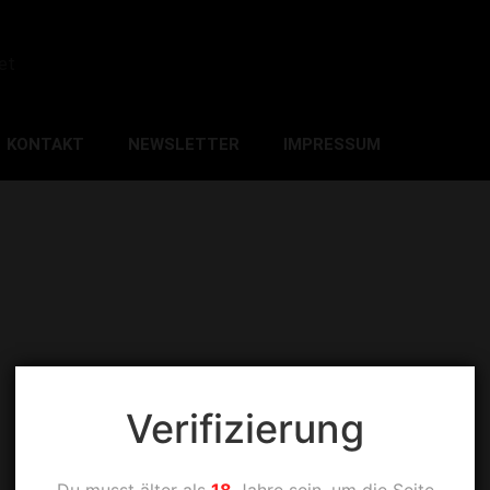
et
KONTAKT
NEWSLETTER
IMPRESSUM
Verifizierung
Du musst älter als
18
Jahre sein, um die Seite