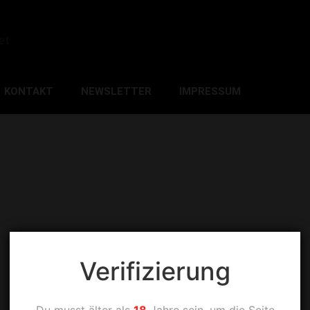
et
KONTAKT
NEWSLETTER
IMPRESSUM
Verifizierung
Du musst älter als
18
Jahre sein, um die Seite