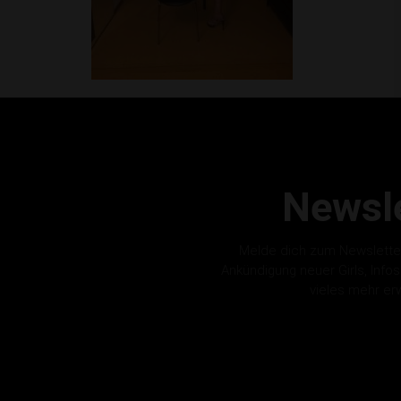
Newsle
Melde dich zum Newslette
Ankündigung neuer Girls, Info
vieles mehr er