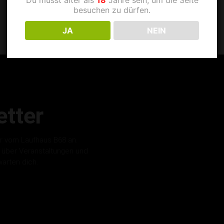
besuchen zu dürfen.
JA
NEIN
tter
r vom Laufhaus B68 an.
s über Veranstaltungen und
warten dich.