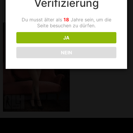
Verifizierung
fc9b0345d370
Du musst älter als
18
Jahre sein, um die
Seite besuchen zu dürfen.
JA
NEIN