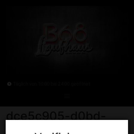
Täglich von 10:00 bis 24:00 geöffnet
dce5c905-d0bd-
49a5-b39e-