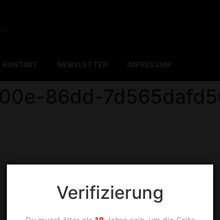
et
KONTAKT
NEWSLETTER
IMPRESSUM
400e-86dd-7d565dafd5
Verifizierung
Du musst älter als
18
Jahre sein, um die Seite