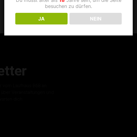
besuchen zu dürfen.
JA
NEIN
tter
r vom Laufhaus B68 an.
s über Veranstaltungen und
warten dich.