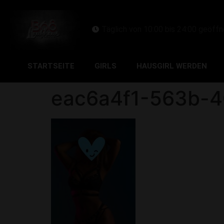
Täglich von 10:00 bis 24:00 geöffn
STARTSEITE
GIRLS
HAUSGIRL WERDEN
eac6a4f1-563b-