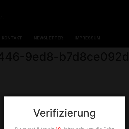
et
KONTAKT
NEWSLETTER
IMPRESSUM
4446-9ed8-b7d8ce092d
Verifizierung
Du musst älter als
18
Jahre sein, um die Seite