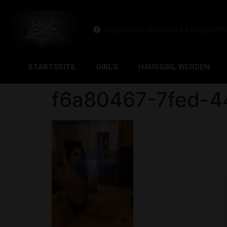
Täglich von 10:00 bis 24:00 geöffn
STARTSEITE
GIRLS
HAUSGIRL WERDEN
f6a80467-7fed-