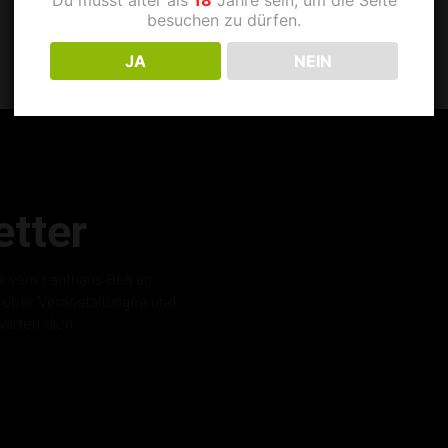
besuchen zu dürfen.
JA
NEIN
tter
r vom Laufhaus B68 an.
s über Veranstaltungen und
warten dich.