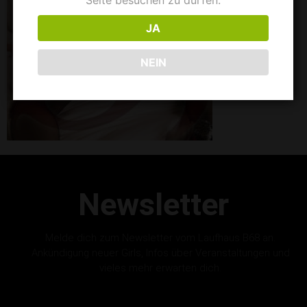
Seite besuchen zu dürfen.
JA
NEIN
Newsletter
Melde dich zum Newsletter vom Laufhaus B68 an.
Ankündigung neuer Girls, Infos über Veranstaltungen und
vieles mehr erwarten dich.