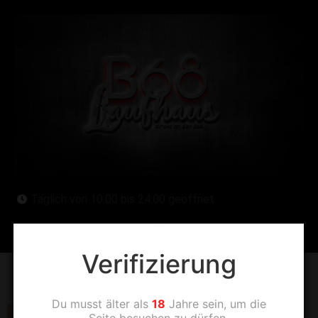
Täglich von 10:00 bis 24:00 geöffnet
Verifizierung
GSXW9434
Du musst älter als
18
Jahre sein, um die