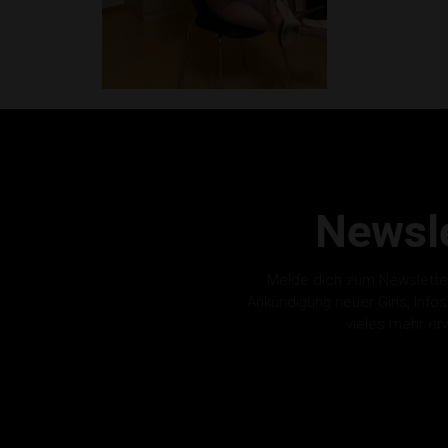
Newsle
Melde dich zum Newslette
Ankündigung neuer Girls, Info
vieles mehr er