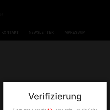
et
KONTAKT
NEWSLETTER
IMPRESSUM
Verifizierung
Du musst älter als
18
Jahre sein, um die Seite