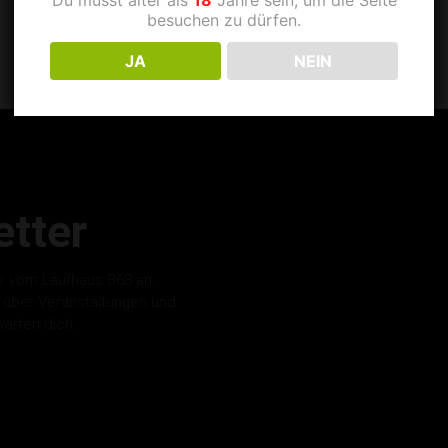
besuchen zu dürfen.
JA
NEIN
tter
r vom Laufhaus B68 an.
s über Veranstaltungen und
warten dich.