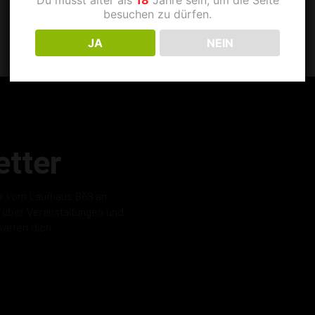
besuchen zu dürfen.
JA
NEIN
tter
r vom Laufhaus B68 an.
s über Veranstaltungen und
warten dich.