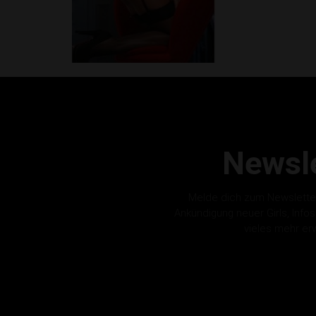
Newsle
Melde dich zum Newslette
Ankündigung neuer Girls, Info
vieles mehr er