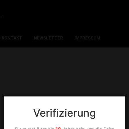
et
KONTAKT
NEWSLETTER
IMPRESSUM
Verifizierung
Du musst älter als
18
Jahre sein, um die Seite