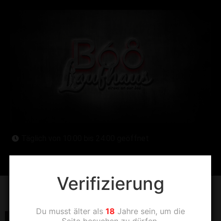
Täglich von 10:00 bis 24:00 geöffnet
Verifizierung
LFCI5868
Du musst älter als
18
Jahre sein, um die