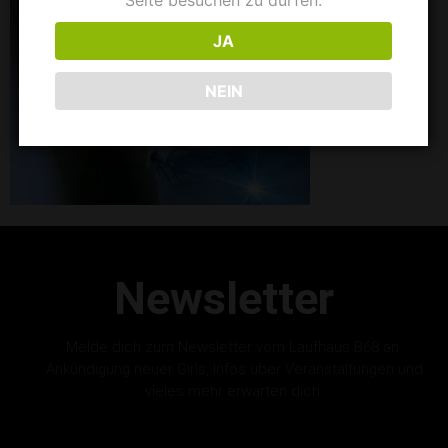
Seite besuchen zu dürfen.
JA
NEIN
Newsletter
Melde dich zum Newsletter vom Laufhaus B68 an.
Ankündigung neuer Girls, Infos über Veranstaltungen und
vieles mehr erwarten dich.