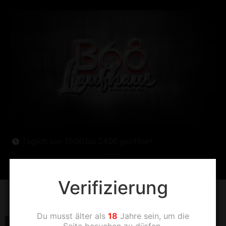
Täglich von 10:00 bis 24:00 geöffnet
Verifizierung
N02
Du musst älter als
18
Jahre sein, um die