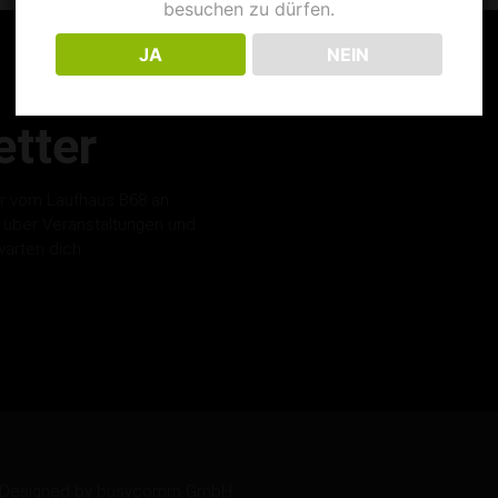
besuchen zu dürfen.
JA
NEIN
tter
r vom Laufhaus B68 an.
s über Veranstaltungen und
warten dich.
ed. Designed by busycomm GmbH