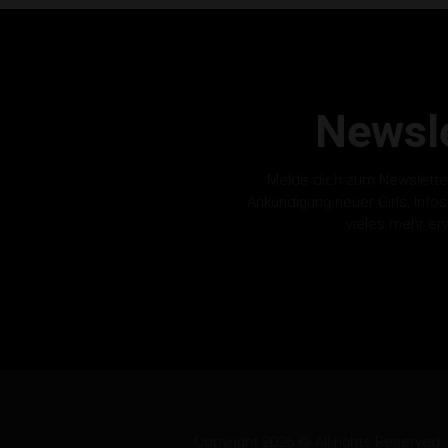
Newsle
Melde dich zum Newslette
Ankündigung neuer Girls, Info
vieles mehr er
Copyright 2026 © All rights Reserv