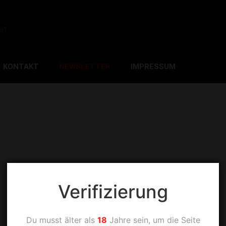
et
KONTAKT
NEWSLETTER
IMPRESSUM
Verifizierung
Du musst älter als
18
Jahre sein, um die Seite