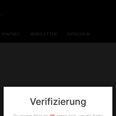
et
KONTAKT
NEWSLETTER
IMPRESSUM
Verifizierung
Du musst älter als
18
Jahre sein, um die Seite