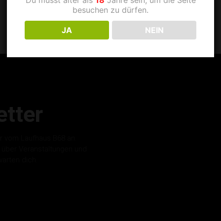
besuchen zu dürfen.
JA
NEIN
tter
r vom Laufhaus B68 an.
s über Veranstaltungen und
warten dich.