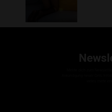
Newsle
Melde dich zum Newslette
Ankündigung neuer Girls, Info
vieles mehr er