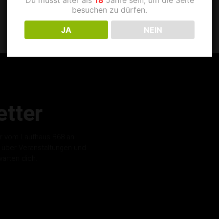
besuchen zu dürfen.
JA
NEIN
tter
r vom Laufhaus B68 an.
s über Veranstaltungen und
warten dich.