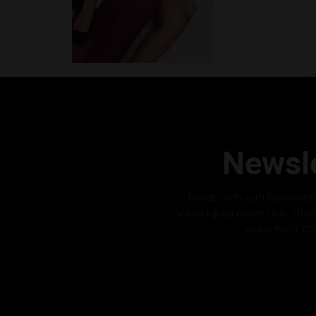
Newsle
Melde dich zum Newslette
Ankündigung neuer Girls, Info
vieles mehr er