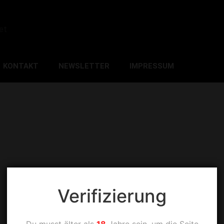
et
KONTAKT
NEWSLETTER
IMPRESSUM
Verifizierung
Du musst älter als
18
Jahre sein, um die Seite