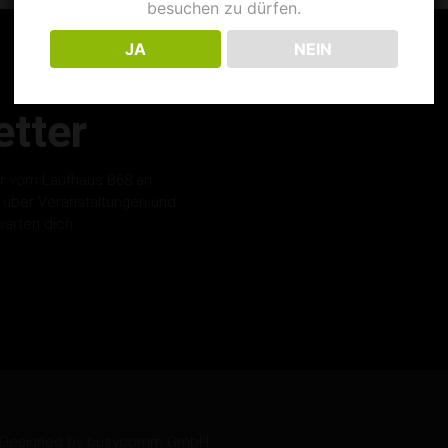
besuchen zu dürfen.
JA
NEIN
tter
r vom Laufhaus B68 an.
s über Veranstaltungen und
warten dich.
ed. Designed by busycomm GmbH