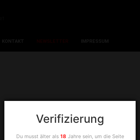
et
KONTAKT
NEWSLETTER
IMPRESSUM
Verifizierung
Du musst älter als
18
Jahre sein, um die Seite