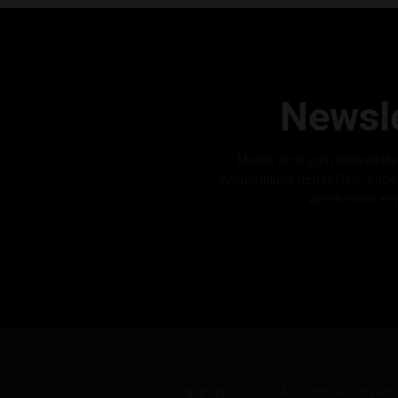
Newsle
Melde dich zum Newslette
Ankündigung neuer Girls, Info
vieles mehr er
Copyright 2026 © All rights Reserv