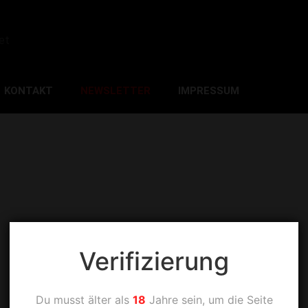
et
KONTAKT
NEWSLETTER
IMPRESSUM
Verifizierung
Du musst älter als
18
Jahre sein, um die Seite