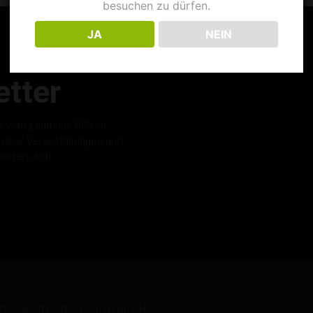
besuchen zu dürfen.
JA
NEIN
tter
r vom Laufhaus B68 an.
s über Veranstaltungen und
warten dich.
ed. Designed by busycomm GmbH