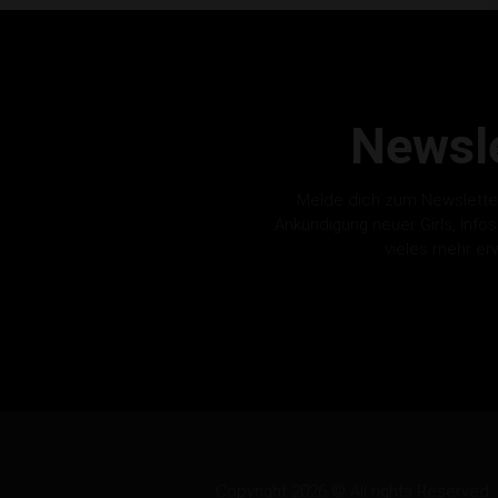
Newsle
Melde dich zum Newslette
Ankündigung neuer Girls, Info
vieles mehr er
Copyright 2026 © All rights Reserv