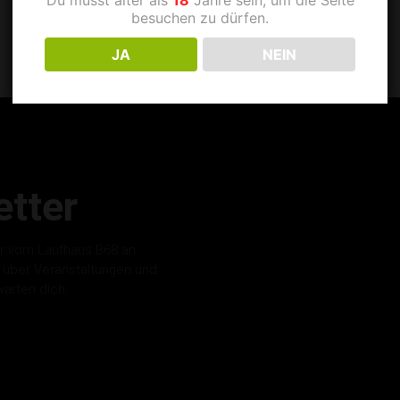
besuchen zu dürfen.
JA
NEIN
tter
r vom Laufhaus B68 an.
s über Veranstaltungen und
warten dich.