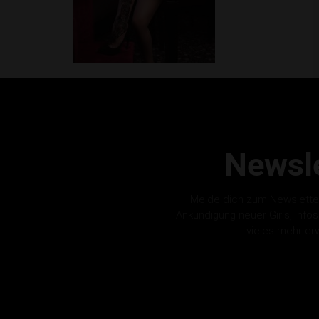
Newsle
Melde dich zum Newslette
Ankündigung neuer Girls, Info
vieles mehr er