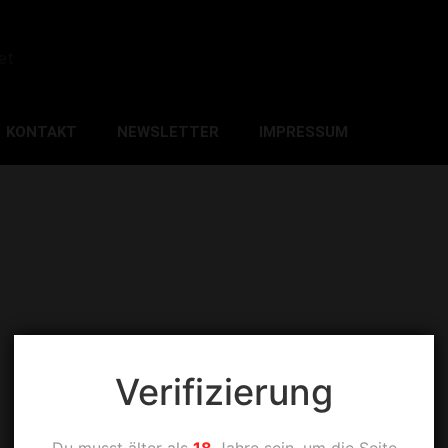
et
KONTAKT
NEWSLETTER
IMPRESSUM
Verifizierung
Du musst älter als
18
Jahre sein, um die Seite