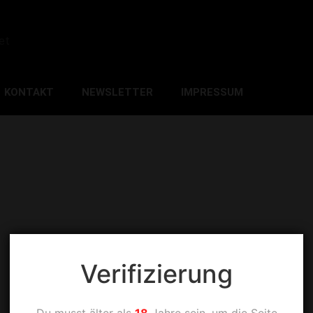
et
KONTAKT
NEWSLETTER
IMPRESSUM
Verifizierung
Du musst älter als
18
Jahre sein, um die Seite