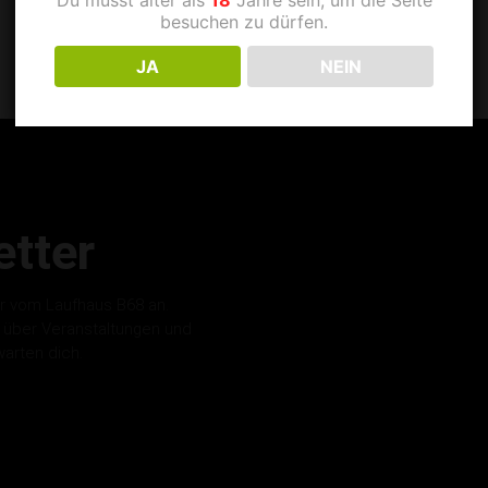
besuchen zu dürfen.
JA
NEIN
tter
r vom Laufhaus B68 an.
s über Veranstaltungen und
warten dich.