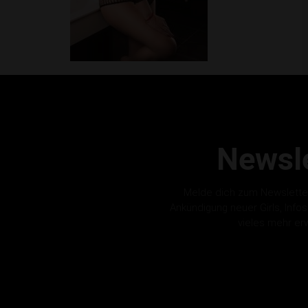
Newsle
Melde dich zum Newslette
Ankündigung neuer Girls, Info
vieles mehr er